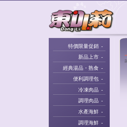
特價限量促銷
新品上市
經典湯品・熟食
便利調理包
冷凍肉品
調理肉品
水產海鮮
調理海鮮