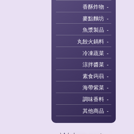
香酥炸物
麥點麵坊
魚漿製品
丸餃火鍋料
冷凍蔬菜
涼拌醬菜
素食蒟蒻
海帶紫菜
調味香料
其他商品