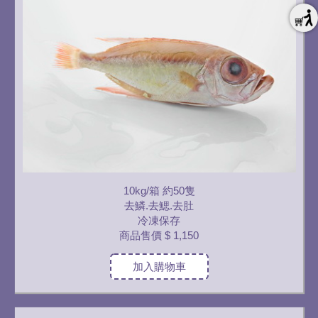
10kg/箱 約50隻
去鱗.去鰓.去肚
冷凍保存
商品售價
$ 1,150
加入購物車