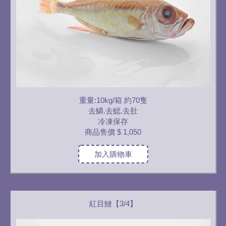
重量:10kg/箱 約70隻
去鱗.去鰓.去肚
冷凍保存
商品售價
$ 1,050
加入購物車
紅目鰱【3/4】