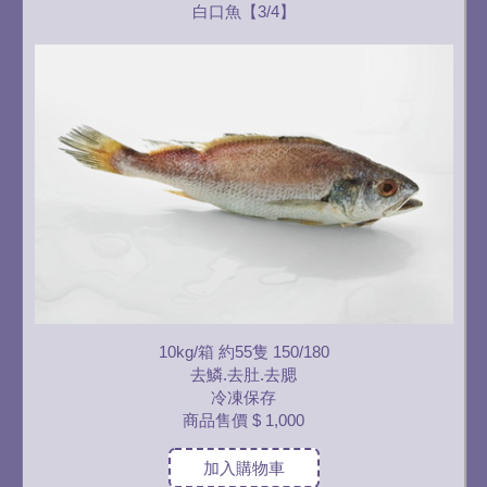
白口魚【3/4】
10kg/箱 約55隻 150/180
去鱗.去肚.去腮
冷凍保存
商品售價
$ 1,000
加入購物車