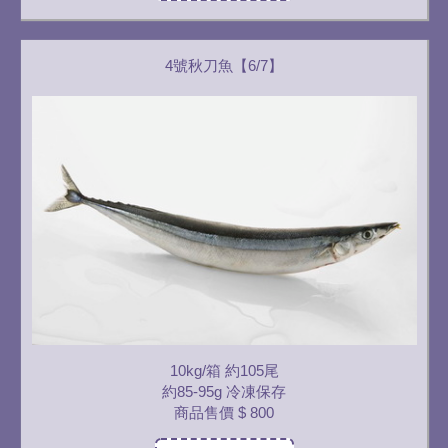
4號秋刀魚【6/7】
10kg/箱 約105尾
約85-95g 冷凍保存
商品售價
$ 800