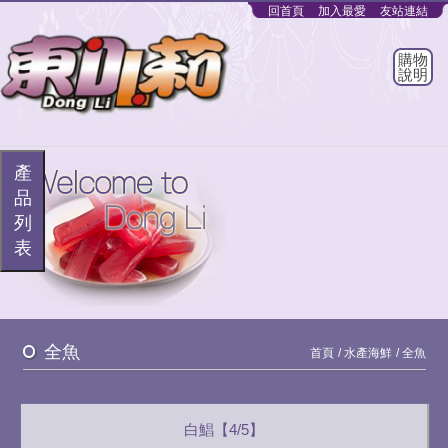
回首頁
加入最愛
友站連結
購物
說明
產
品
列
表
全魚
首頁
水產海鮮
全魚
白鯧【4/5】