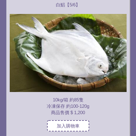
白鯧【5/6】
10kg/箱 約85隻
冷凍保存 約100-120g
商品售價
$ 1,200
加入購物車