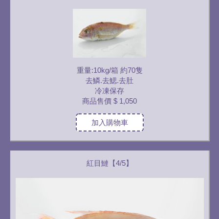
重量:10kg/箱 約70隻
去鱗.去鰓.去肚
冷凍保存
商品售價
$ 1,050
加入購物車
紅目鰱【4/5】