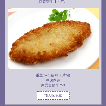
鯰香魚排【60片】
重量:6kg/箱 約60片/箱
冷凍保存
商品售價
$ 750
加入購物車