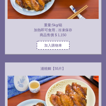
重量:5kg/箱
加熱即可食用 . 冷凍保存
商品售價
$ 1,150
加入購物車
浦燒鯛【55片】