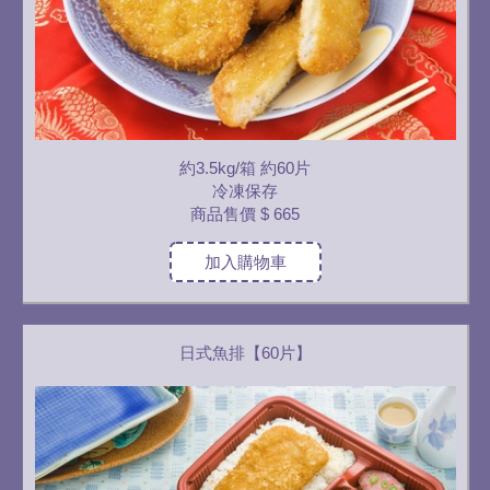
約3.5kg/箱 約60片
冷凍保存
商品售價
$ 665
加入購物車
日式魚排【60片】