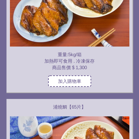
重量:5kg/箱
加熱即可食用 . 冷凍保存
商品售價
$ 1,300
加入購物車
浦燒鯛【65片】