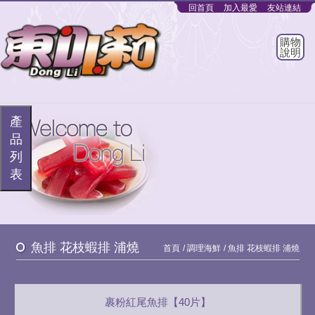
回首頁
加入最愛
友站連結
購物
說明
產
品
列
表
魚排 花枝蝦排 浦燒
首頁
調理海鮮
魚排 花枝蝦排 浦燒
裹粉紅尾魚排【40片】