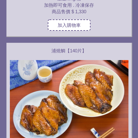
加熱即可食用 . 冷凍保存
商品售價
$ 1,330
加入購物車
浦燒鯛【140片】