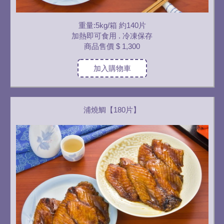
重量:5kg/箱 約140片
加熱即可食用 . 冷凍保存
商品售價
$ 1,300
加入購物車
浦燒鯛【180片】